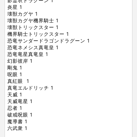
影霊衣ドラグーン
1
炎星
1
壊獣カグヤ
1
壊獣カグヤ機界騎士
1
壊獣トリックスター
1
機界騎士トリックスター
1
恐竜サンダードラゴンドラグーン
1
恐竜ネメシス真竜皇
1
恐竜竜星真竜皇
1
幻影彼岸
1
剛鬼
1
呪眼
1
真紅眼
1
真竜エルドリッチ
1
天威
1
天威竜星
1
忍者
1
破戒呪眼
1
魔導書
1
六武衆
1