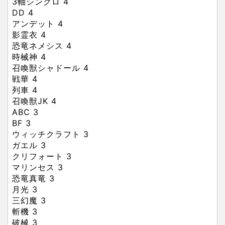
3軸シンクロ
4
DD
4
アンデット
4
影霊衣
4
恐竜ネメシス
4
時械神
4
召喚獣シャドール
4
戦華
4
列車
4
召喚獣JK
4
ABC
3
BF
3
ウィッチクラフト
3
ガエル
3
クリフォート
3
マリンセス
3
恐竜真竜
3
月光
3
三幻魔
3
斬機
3
破械
3