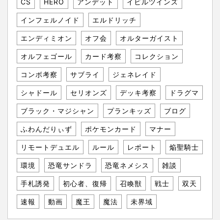
CS
HERO
アンデット
イビルツインズ
インフェルノイド
エルドリッチ
エンディミオン
オフ会
オルターガイスト
オルフェゴール
カード考察
コレクション
コンボ考察
サブライ
ジェネレイド
シャドール
セリオンズ
デッキ考察
ドラグマ
ブラック・マジシャン
プランキッズ
ブログ
ふわんだりぃず
ポケモンカード
マナー
リモートデュエル
ルール
レポート
焔聖騎士
環境
恐竜サンドラ
恐竜ネメシス
雑談
手札誘発
初心者、復帰
召喚獣
戦士
双天
速報
動画
魔王
魔法
未界域