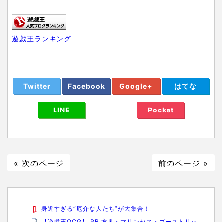
遊戯王ランキング
Twitter
Facebook
Google+
はてな
LINE
Pocket
« 次のページ
前のページ »
身近すぎる“厄介な人たち”が大集合！
【遊戯王OCG】 RB 方界・マリンセス・ゴーストリッ