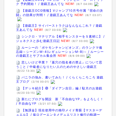
ク 予約開始！ / 遊戯王あんてな
NEW!
(8/7 04:09)
【遊戯王OCG情報】Vジャンプ10月号付属『宿命の決
闘』の効果が判明！ / 遊戯王あんてな
NEW!
(8/7 03:07)
【遊戯王】サイバーストラクはなんなんこれ？ / 遊戯
王あんてな
NEW!
(8/7 03:03)
シンクロ・マテリアル【相手モンスターをＳ素材に】 /
ジェネクスと歩む遊戯王日記
NEW!
(8/7 03:00)
ルーシーの「ポケモンチャンピオンズ」のランクマ備
忘録～シーズンM-4(レギュレーションM-B)～ / ルーシー
の遊戯王とサブカル集会所
NEW!
(8/6 09:00)
悲しいけど卒業？『墓穴の指名者の禁止』について思
うこと / 中級者になりたい人のためのやさしい遊戯王
(6/22 13:30)
バニラの強み、書いてみた！ / くらくらころころ 遊戯
王ブログ
(2/16 00:01)
【デッキ紹介】㊾「ダイアン吉日」編 / 駄犬のお遊戯
(6/20 03:15)
新たにブログを開設 新「不自由なYP」をよろしく！
/ 不自由なYP
(3/21 07:50)
【無課金】現在使用中の烙印メイド青眼【マスターデ
ュエル】 / 仮ログーエンタメデュエリスト修行の軌跡ー