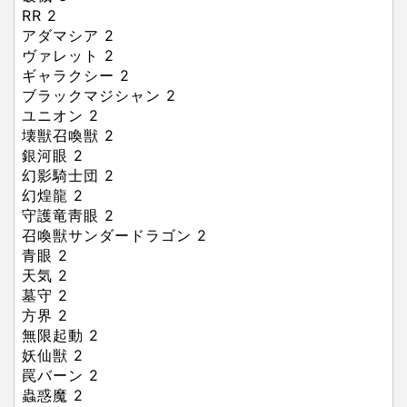
RR
2
アダマシア
2
ヴァレット
2
ギャラクシー
2
ブラックマジシャン
2
ユニオン
2
壊獣召喚獣
2
銀河眼
2
幻影騎士団
2
幻煌龍
2
守護竜靑眼
2
召喚獣サンダードラゴン
2
青眼
2
天気
2
墓守
2
方界
2
無限起動
2
妖仙獣
2
罠バーン
2
蟲惑魔
2