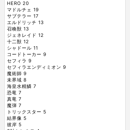
HERO
20
マドルチェ
19
サブテラー
17
エルドリッチ
13
召喚獣
13
ジェネレイド
12
十二獣
12
シャドール
11
コードトーカー
9
セフィラ
9
セフィラエンディミオン
9
魔術師
9
未界域
8
海皇水精鱗
7
恐竜
7
真竜
7
魔弾
7
トリックスター
5
結界像
5
彼岸
5