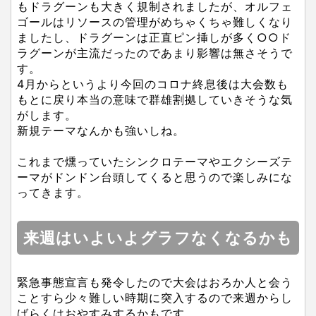
もドラグーンも大きく規制されましたが、オルフェ
ゴールはリソースの管理がめちゃくちゃ難しくなり
ましたし、ドラグーンは正直ピン挿しが多く○○ド
ラグーンが主流だったのであまり影響は無さそうで
す。
4月からというより今回のコロナ終息後は大会数も
もとに戻り本当の意味で群雄割拠していきそうな気
がします。
新規テーマなんかも強いしね。
これまで燻っていたシンクロテーマやエクシーズテ
ーマがドンドン台頭してくると思うので楽しみにな
ってきます。
来週はいよいよグラフなくなるかも
緊急事態宣言も発令したので大会はおろか人と会う
ことすら少々難しい時期に突入するので来週からし
ばらくはおやすみするかもです。