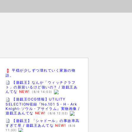
平穏が少しずつ壊れていく家族の物
語。
【遊戯王】なんか「ウィッチクラフ
ト」の新規いるけど強いの？ / 遊戯王あ
んてな
NEW!
(8/6 14:03)
【遊戯王OCG情報】UTILITY
SELECTION収録『No.101 S・H・Ark
Knight-ソウル・アサイラム』実物画像 /
遊戯王あんてな
NEW!
(8/6 12:02)
【遊戯王】「シャドール」の事故率高
すぎて草 / 遊戯王あんてな
NEW!
(8/6
11:33)