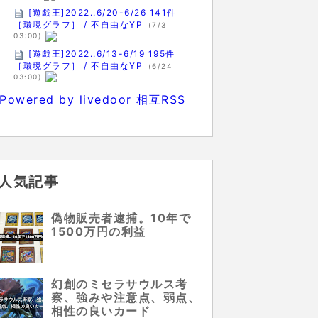
[遊戯王]2022..6/20-6/26 141件
［環境グラフ］ / 不自由なYP
(7/3
03:00)
[遊戯王]2022..6/13-6/19 195件
［環境グラフ］ / 不自由なYP
(6/24
03:00)
Powered by livedoor 相互RSS
人気記事
偽物販売者逮捕。10年で
1500万円の利益
幻創のミセラサウルス考
察、強みや注意点、弱点、
相性の良いカード