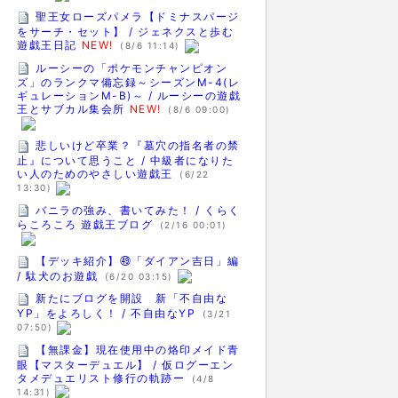
聖王女ローズパメラ【ドミナスパージ
をサーチ・セット】 / ジェネクスと歩む
遊戯王日記
NEW!
(8/6 11:14)
ルーシーの「ポケモンチャンピオン
ズ」のランクマ備忘録～シーズンM-4(レ
ギュレーションM-B)～ / ルーシーの遊戯
王とサブカル集会所
NEW!
(8/6 09:00)
悲しいけど卒業？『墓穴の指名者の禁
止』について思うこと / 中級者になりた
い人のためのやさしい遊戯王
(6/22
13:30)
バニラの強み、書いてみた！ / くらく
らころころ 遊戯王ブログ
(2/16 00:01)
【デッキ紹介】㊾「ダイアン吉日」編
/ 駄犬のお遊戯
(6/20 03:15)
新たにブログを開設 新「不自由な
YP」をよろしく！ / 不自由なYP
(3/21
07:50)
【無課金】現在使用中の烙印メイド青
眼【マスターデュエル】 / 仮ログーエン
タメデュエリスト修行の軌跡ー
(4/8
14:31)