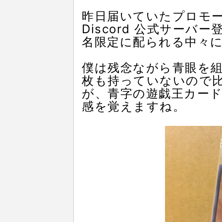
昨日届いていたプロモ
Discord 公式サーバ
名限定に配られる中々
僕は残念ながら青眼を
枚も持っていないので
が、青字の遊戯王カー
感を覚えますね。