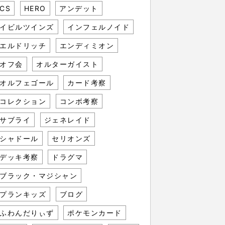
CS
HERO
アンデット
イビルツインズ
インフェルノイド
エルドリッチ
エンディミオン
オフ会
オルターガイスト
オルフェゴール
カード考察
コレクション
コンボ考察
サブライ
ジェネレイド
シャドール
セリオンズ
デッキ考察
ドラグマ
ブラック・マジシャン
プランキッズ
ブログ
ふわんだりぃず
ポケモンカード