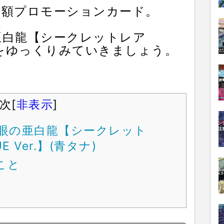
高額プロモーションカード。
亜白龍【シークレットレア
er.】をゆっくりみていきましょう。
次
[
非表示
]
3 青眼の亜白龍【シークレット
UE Ver.】(青タナ)
こと