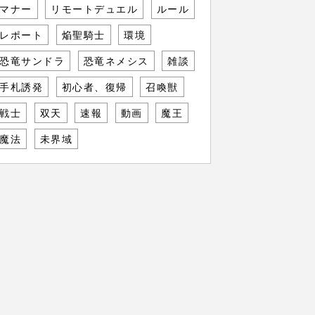
マナー
リモートデュエル
ルール
レポート
焔聖騎士
環境
恐竜サンドラ
恐竜ネメシス
雑談
手札誘発
初心者、復帰
召喚獣
戦士
双天
速報
動画
魔王
魔法
未界域