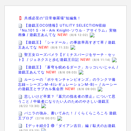
共感必至の“日常修羅場”短編集！
【遊戯王OCG情報】UTILITY SELECTION収録
『No.101 S・H・Ark Knight-ソウル・アサイラム』実物
画像 / 遊戯王あんてな
NEW!
(8/6 12:02)
【遊戯王】「シャドール」の事故率高すぎて草 / 遊戯
王あんてな
NEW!
(8/6 11:33)
聖王女ローズパメラ【ドミナスパージをサーチ・セッ
ト】 / ジェネクスと歩む遊戯王日記
NEW!
(8/6 11:14)
【遊戯王】「蒼穹を睨めるダーク」カッコいいじゃん /
遊戯王あんてな
NEW!
(8/6 09:03)
ルーシーの「ポケモンチャンピオンズ」のランクマ備
忘録～シーズンM-4(レギュレーションM-B)～ / ルーシー
の遊戯王とサブカル集会所
NEW!
(8/6 09:00)
悲しいけど卒業？『墓穴の指名者の禁止』について思
うこと / 中級者になりたい人のためのやさしい遊戯王
(6/22 13:30)
バニラの強み、書いてみた！ / くらくらころころ 遊戯
王ブログ
(2/16 00:01)
【デッキ紹介】㊾「ダイアン吉日」編 / 駄犬のお遊戯
(6/20 03:15)