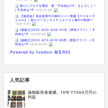
新たにブログを開設 新「不自由なYP」をよろしく！
/ 不自由なYP
(3/21 07:50)
【無課金】現在使用中の烙印メイド青眼【マスターデ
ュエル】 / 仮ログーエンタメデュエリスト修行の軌跡ー
(4/8 14:31)
[遊戯王]2022..6/20-6/26 141件［環境グラフ］ / 不
自由なYP
(7/3 03:00)
[遊戯王]2022..6/13-6/19 195件［環境グラフ］ / 不
自由なYP
(6/24 03:00)
Powered by livedoor 相互RSS
人気記事
偽物販売者逮捕。10年で1500万円の
利益