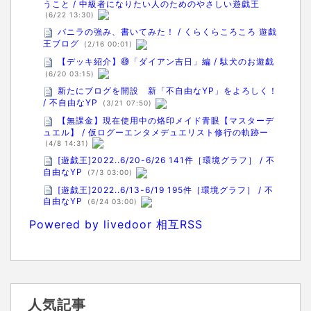
うこと / 中級者になりたい人のためのやさしい遊戯王
(6/22 13:30)
バニラの強み、書いてみた！ / くらくらころころ 遊戯
王ブログ
(2/16 00:01)
【デッキ紹介】㊾「ダイアン吉日」編 / 駄犬のお遊戯
(6/20 03:15)
新たにブログを開設 新「不自由なYP」をよろしく！
/ 不自由なYP
(3/21 07:50)
【無課金】現在使用中の烙印メイド青眼【マスターデ
ュエル】 / 仮ログーエンタメデュエリスト修行の軌跡ー
(4/8 14:31)
[遊戯王]2022..6/20-6/26 141件［環境グラフ］ / 不
自由なYP
(7/3 03:00)
[遊戯王]2022..6/13-6/19 195件［環境グラフ］ / 不
自由なYP
(6/24 03:00)
Powered by livedoor 相互RSS
人気記事