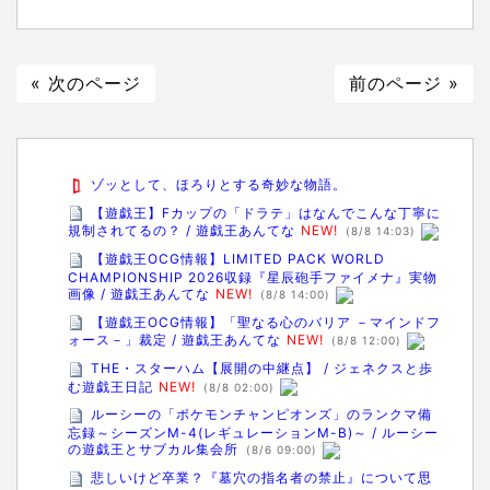
« 次のページ
前のページ »
ゾッとして、ほろりとする奇妙な物語。
【遊戯王】Fカップの「ドラテ」はなんでこんな丁寧に
規制されてるの？ / 遊戯王あんてな
NEW!
(8/8 14:03)
【遊戯王OCG情報】LIMITED PACK WORLD
CHAMPIONSHIP 2026収録『星辰砲手ファイメナ』実物
画像 / 遊戯王あんてな
NEW!
(8/8 14:00)
【遊戯王OCG情報】「聖なる心のバリア －マインドフ
ォース－」裁定 / 遊戯王あんてな
NEW!
(8/8 12:00)
THE・スターハム【展開の中継点】 / ジェネクスと歩
む遊戯王日記
NEW!
(8/8 02:00)
ルーシーの「ポケモンチャンピオンズ」のランクマ備
忘録～シーズンM-4(レギュレーションM-B)～ / ルーシー
の遊戯王とサブカル集会所
(8/6 09:00)
悲しいけど卒業？『墓穴の指名者の禁止』について思