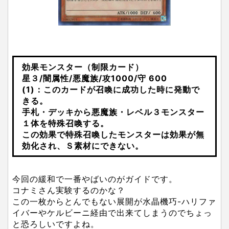
効果モンスター（制限カード）
星３/闇属性/悪魔族/攻1000/守 600
(1)：このカードが召喚に成功した時に発動で
きる。
手札・デッキから悪魔族・レベル３モンスター
１体を特殊召喚する。
この効果で特殊召喚したモンスターは効果が無
効化され、Ｓ素材にできない。
今回の緩和で一番やばいのがガイドです。
コナミさん実験するのかな？
この一枚からとんでもない展開が水晶機巧-ハリファ
イバーやケルビーニ経由で出来てしまうのでちょっ
と恐ろしいですよね。