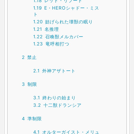
1.18
レッド・リプート
1.19
E・HEROシャドー・ミス
ト
1.20
妨げられた壊獣の眠り
1.21
名推理
1.22
召喚獣メルカバー
1.23
竜呼相打つ
2
禁止
2.1
外神アザトート
3
制限
3.1
終わりの始まり
3.2
十二獣ドランシア
4
準制限
4.1
オルターガイスト・メリュ