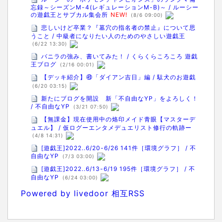
忘録～シーズンM-4(レギュレーションM-B)～ / ルーシー
の遊戯王とサブカル集会所
NEW!
(8/6 09:00)
悲しいけど卒業？『墓穴の指名者の禁止』について思
うこと / 中級者になりたい人のためのやさしい遊戯王
(6/22 13:30)
バニラの強み、書いてみた！ / くらくらころころ 遊戯
王ブログ
(2/16 00:01)
【デッキ紹介】㊾「ダイアン吉日」編 / 駄犬のお遊戯
(6/20 03:15)
新たにブログを開設 新「不自由なYP」をよろしく！
/ 不自由なYP
(3/21 07:50)
【無課金】現在使用中の烙印メイド青眼【マスターデ
ュエル】 / 仮ログーエンタメデュエリスト修行の軌跡ー
(4/8 14:31)
[遊戯王]2022..6/20-6/26 141件［環境グラフ］ / 不
自由なYP
(7/3 03:00)
[遊戯王]2022..6/13-6/19 195件［環境グラフ］ / 不
自由なYP
(6/24 03:00)
Powered by livedoor 相互RSS