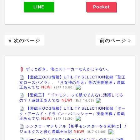
LINE
Pocket
« 次のページ
前のページ »
ずっと好き。俺はストーカーなんかじゃない。
【遊戯王OCG情報】UTILITY SELECTION収録『聖王
女ローズパメラ』、『月女神の至天』等の実物動画 / 遊戯
王あんてな
NEW!
(8/7 16:00)
【遊戯王】「ゴエモン」って紙でそんなに活躍してる
の？ / 遊戯王あんてな
NEW!
(8/7 14:03)
【遊戯王OCG情報】UTILITY SELECTION収録『ダー
ク・アームド・ドラゴン・バニッシャー』実物画像 / 遊戯
王あんてな
NEW!
(8/7 13:30)
シンクロ・マテリアル【相手モンスターをＳ素材に】 /
ジェネクスと歩む遊戯王日記
NEW!
(8/7 03:00)
ルーシーの「ポケモンチャンピオンズ」のランクマ備