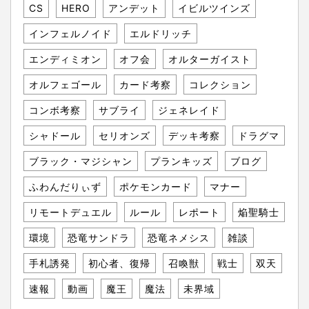
CS
HERO
アンデット
イビルツインズ
インフェルノイド
エルドリッチ
エンディミオン
オフ会
オルターガイスト
オルフェゴール
カード考察
コレクション
コンボ考察
サブライ
ジェネレイド
シャドール
セリオンズ
デッキ考察
ドラグマ
ブラック・マジシャン
プランキッズ
ブログ
ふわんだりぃず
ポケモンカード
マナー
リモートデュエル
ルール
レポート
焔聖騎士
環境
恐竜サンドラ
恐竜ネメシス
雑談
手札誘発
初心者、復帰
召喚獣
戦士
双天
速報
動画
魔王
魔法
未界域