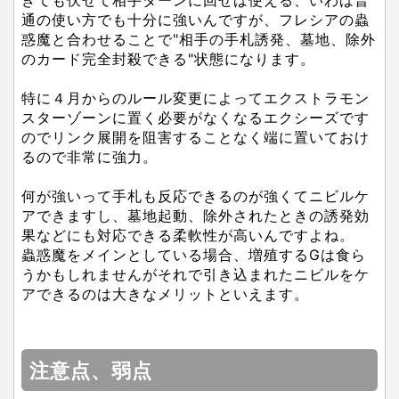
きても伏せて相手ターンに回せば使える、いわば普
通の使い方でも十分に強いんですが、フレシアの蟲
惑魔と合わせることで"相手の手札誘発、墓地、除外
のカード完全封殺できる"状態になります。
特に４月からのルール変更によってエクストラモン
スターゾーンに置く必要がなくなるエクシーズです
のでリンク展開を阻害することなく端に置いておけ
るので非常に強力。
何が強いって手札も反応できるのが強くてニビルケ
アできますし、墓地起動、除外されたときの誘発効
果などにも対応できる柔軟性が高いんですよね。
蟲惑魔をメインとしている場合、増殖するGは食ら
うかもしれませんがそれで引き込まれたニビルをケ
アできるのは大きなメリットといえます。
注意点、弱点