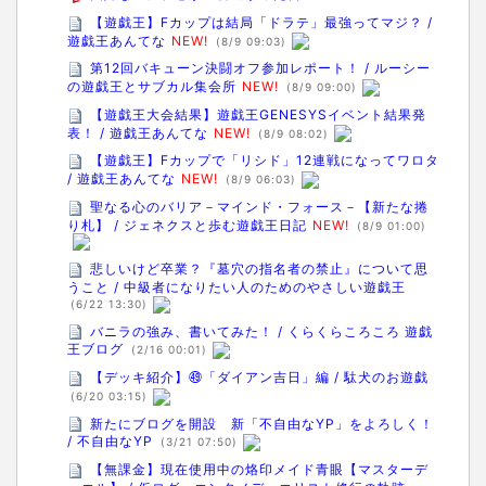
【遊戯王】Fカップは結局「ドラテ」最強ってマジ？ /
遊戯王あんてな
NEW!
(8/9 09:03)
第12回バキューン決闘オフ参加レポート！ / ルーシー
の遊戯王とサブカル集会所
NEW!
(8/9 09:00)
【遊戯王大会結果】遊戯王GENESYSイベント結果発
表！ / 遊戯王あんてな
NEW!
(8/9 08:02)
【遊戯王】Fカップで「リシド」12連戦になってワロタ
/ 遊戯王あんてな
NEW!
(8/9 06:03)
聖なる心のバリア－マインド・フォース－【新たな捲
り札】 / ジェネクスと歩む遊戯王日記
NEW!
(8/9 01:00)
悲しいけど卒業？『墓穴の指名者の禁止』について思
うこと / 中級者になりたい人のためのやさしい遊戯王
(6/22 13:30)
バニラの強み、書いてみた！ / くらくらころころ 遊戯
王ブログ
(2/16 00:01)
【デッキ紹介】㊾「ダイアン吉日」編 / 駄犬のお遊戯
(6/20 03:15)
新たにブログを開設 新「不自由なYP」をよろしく！
/ 不自由なYP
(3/21 07:50)
【無課金】現在使用中の烙印メイド青眼【マスターデ