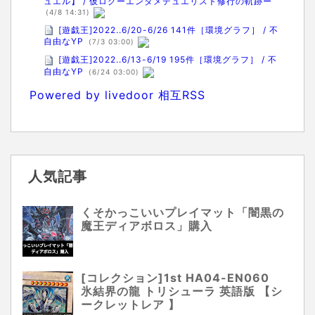
ュエル】 / 仮ログーエンタメデュエリスト修行の軌跡ー
(4/8 14:31)
[遊戯王]2022..6/20-6/26 141件［環境グラフ］ / 不
自由なYP
(7/3 03:00)
[遊戯王]2022..6/13-6/19 195件［環境グラフ］ / 不
自由なYP
(6/24 03:00)
Powered by livedoor 相互RSS
人気記事
くそかっこいいプレイマット「闇黒の
魔王ディアボロス」購入
[コレクション]1st HA04-EN060
氷結界の龍 トリシューラ 英語版 【シ
ークレットレア 】