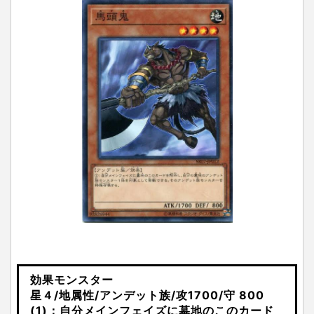
効果モンスター
星４/地属性/アンデット族/攻1700/守 800
(1)：自分メインフェイズに墓地のこのカード