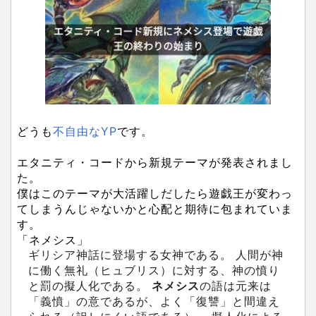
どうも
不自由なYP
です。
エタニティ・コードから新規テーマが発表されまし
た。
僕はこのテーマが大活躍しだしたら遊戯王が変わっ
てしまうんじゃないかと心配と期待に包まれていま
す。
「ネメシス」
ギリシア神話に登場する女神である。 人間が神
に働く無礼（ヒュブリス）に対する、神の憤り
と罰の擬人化である。
ネメシス
の語は元来は
「義憤」の意であるが、よく「復讐」と間違え