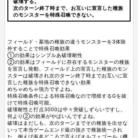
破壊する。
次のターン終了時まで、お互いに宣言した種族
のモンスターを特殊召喚できない。
フィールド・墓地の種族の違うモンスターを3体除
外することで特殊召喚効果
①の効果はシンプルあ破壊耐性
②の効果はフィールドに存在するモンスターの種族
を宣言し発動、フィールド上の宣言した種族のモン
スターは破壊され次のターン終了時までお互いに宣
言した種族を特殊召喚できない効果
めちゃめちゃ強力ですよね。
特殊召喚条件による特殊召喚なので増殖するGを抜
けて特殊召喚可能。
破壊耐性と打点3000は中々突破しずらいですし、
何より②の効果がやばいんですよね。
破壊はまだしも、次のターンまでその種族を出せな
いって本当ゲームエンド級の強さで種族統一され
た、例えば有名どころで言えばオルフェゴール（機