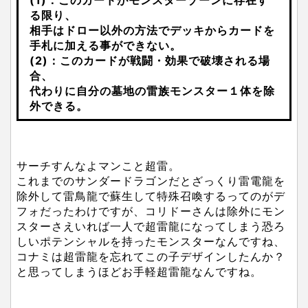
(1)：このカードがモンスターゾーンに存在す
る限り、
相手はドロー以外の方法でデッキからカードを
手札に加える事ができない。
(2)：このカードが戦闘・効果で破壊される場
合、
代わりに自分の墓地の雷族モンスター１体を除
外できる。
サーチすんなよマンこと超雷。
これまでのサンダードラゴンだとざっくり雷電龍を
除外して雷鳥龍で蘇生して特殊召喚するってのがデ
フォだったわけですが、コリドーさんは除外にモン
スターさえいれば一人で超雷龍になってしまう恐ろ
しいポテンシャルを持ったモンスターなんですね、
コナミは超雷龍を忘れてこの子デザインしたんか？
と思ってしまうほどお手軽超雷龍なんですね。