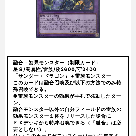
融合・効果モンスター（制限カード）
星８/闇属性/雷族/攻2600/守2400
「サンダー・ドラゴン」＋雷族モンスター
このカードは融合召喚及び以下の方法でのみ特
殊召喚できる。
●雷族モンスターの効果が手札で発動したター
ン、
融合モンスター以外の自分フィールドの雷族の
効果モンスター１体をリリースした場合に
ＥＸデッキから特殊召喚できる（「融合」は必
要としない）。