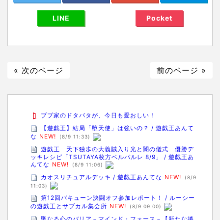
LINE
Pocket
« 次のページ
前のページ »
ブブ家のドタバタが、今日も愛おしい！
【遊戯王】結局「堕天使」は強いの？ / 遊戯王あんて
な
NEW!
(8/9 11:33)
遊戯王 天下独歩の大義賊入り光と闇の儀式 優勝デ
ッキレシピ「TSUTAYA枚方ベルパルレ 8/9」 / 遊戯王あ
んてな
NEW!
(8/9 11:06)
カオスリチュアルデッキ / 遊戯王あんてな
NEW!
(8/9
11:03)
第12回バキューン決闘オフ参加レポート！ / ルーシー
の遊戯王とサブカル集会所
NEW!
(8/9 09:00)
聖なる心のバリア－マインド・フォース－【新たな捲