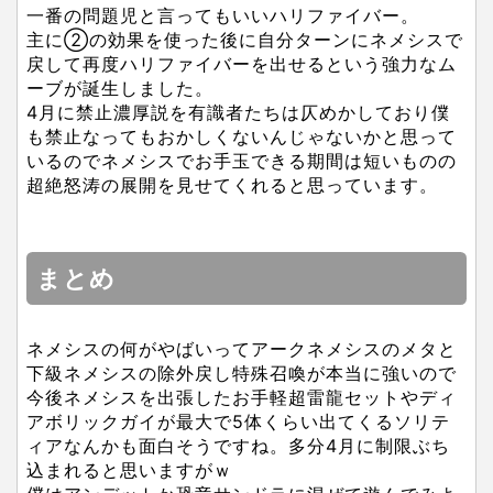
一番の問題児と言ってもいいハリファイバー。
主に②の効果を使った後に自分ターンにネメシスで
戻して再度ハリファイバーを出せるという強力なム
ーブが誕生しました。
4月に禁止濃厚説を有識者たちは仄めかしており僕
も禁止なってもおかしくないんじゃないかと思って
いるのでネメシスでお手玉できる期間は短いものの
超絶怒涛の展開を見せてくれると思っています。
まとめ
ネメシスの何がやばいってアークネメシスのメタと
下級ネメシスの除外戻し特殊召喚が本当に強いので
今後ネメシスを出張したお手軽超雷龍セットやディ
アボリックガイが最大で5体くらい出てくるソリテ
ィアなんかも面白そうですね。多分4月に制限ぶち
込まれると思いますがｗ