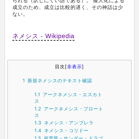
られる（訳しにくい語である）。 擬人化による
成立のため、成立は比較的遅く、その神話は少
ない。
ネメシス - Wikipedia
目次
[
非表示
]
1
新規ネメシスのテキスト確認
1.1
アークネメシス・エスカト
ス
1.2
アークネメシス・プロート
ス
1.3
ネメシス・アンブレラ
1.4
ネメシス・コリドー
1.5
超雷龍－サンダー・ドラゴ