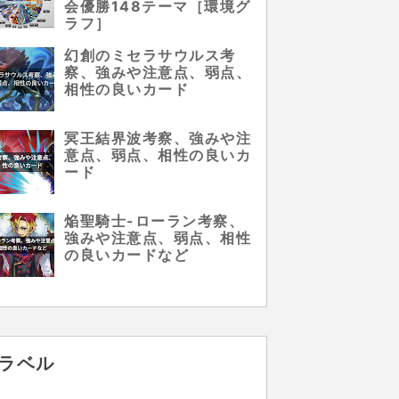
会優勝148テーマ［環境グ
ラフ］
幻創のミセラサウルス考
察、強みや注意点、弱点、
相性の良いカード
冥王結界波考察、強みや注
意点、弱点、相性の良いカ
ード
焔聖騎士-ローラン考察、
強みや注意点、弱点、相性
の良いカードなど
ラベル