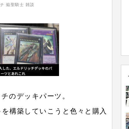
チ 焔聖騎士 雑談
。
ッチのデッキパーツ。
キを構築していこうと色々と購入