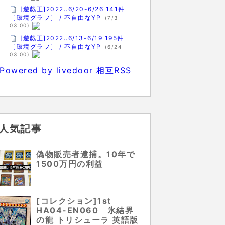
[遊戯王]2022..6/20-6/26 141件
［環境グラフ］ / 不自由なYP
(7/3
03:00)
[遊戯王]2022..6/13-6/19 195件
［環境グラフ］ / 不自由なYP
(6/24
03:00)
Powered by livedoor 相互RSS
人気記事
偽物販売者逮捕。10年で
1500万円の利益
[コレクション]1st
HA04-EN060 氷結界
の龍 トリシューラ 英語版