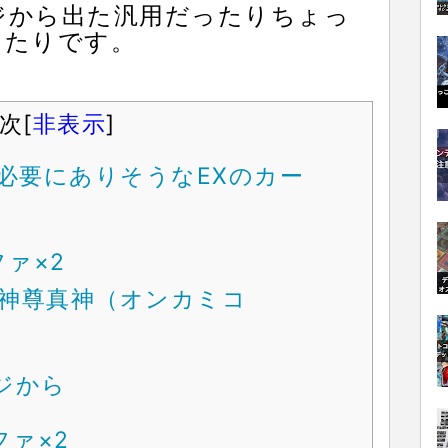
ジから出た汎用だったりちょっ
ったりです。
次
[
非表示
]
必要にありそうなEXのカー
ァ×2
御神尊真神（オンカミコ
ジから
ファ×2