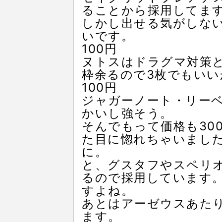
ることから採用してま
しかし出せる気がしな
いです。
100円
ヌトスはドラグマ対策
枠余るので3枚でもいい
100円
ジャガーノート・リー
かいし強そう。
そんでもって価格も30
た目に惚れちゃいまし
に。
と、グスタフやスペリ
るので採用しています
すよね。
あとはアーゼウスあた
ます。