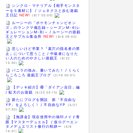
シンクロ・マテリアル【相手モンスタ
ーをＳ素材に】 / ジェネクスと歩む遊戯
王日記
NEW!
(8/7 03:00)
ルーシーの「ポケモンチャンピオン
ズ」のランクマ備忘録～シーズンM-4(レ
ギュレーションM-B)～ / ルーシーの遊戯
王とサブカル集会所
NEW!
(8/6 09:00)
悲しいけど卒業？『墓穴の指名者の禁
止』について思うこと / 中級者になりた
い人のためのやさしい遊戯王
(6/22
13:30)
バニラの強み、書いてみた！ / くらく
らころころ 遊戯王ブログ
(2/16 00:01)
【デッキ紹介】㊾「ダイアン吉日」編
/ 駄犬のお遊戯
(6/20 03:15)
新たにブログを開設 新「不自由な
YP」をよろしく！ / 不自由なYP
(3/21
07:50)
【無課金】現在使用中の烙印メイド青
眼【マスターデュエル】 / 仮ログーエン
タメデュエリスト修行の軌跡ー
(4/8
14:31)