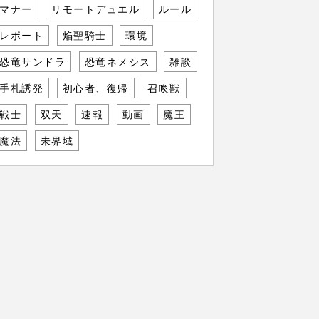
マナー
リモートデュエル
ルール
レポート
焔聖騎士
環境
恐竜サンドラ
恐竜ネメシス
雑談
手札誘発
初心者、復帰
召喚獣
戦士
双天
速報
動画
魔王
魔法
未界域