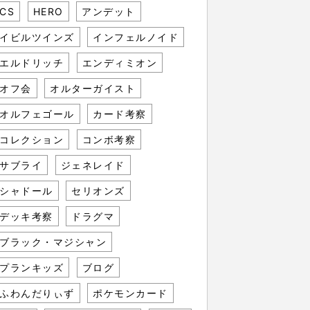
CS
HERO
アンデット
イビルツインズ
インフェルノイド
エルドリッチ
エンディミオン
オフ会
オルターガイスト
オルフェゴール
カード考察
コレクション
コンボ考察
サブライ
ジェネレイド
シャドール
セリオンズ
デッキ考察
ドラグマ
ブラック・マジシャン
プランキッズ
ブログ
ふわんだりぃず
ポケモンカード