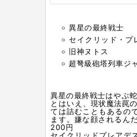
異星の最終戦士
セイクリッド・プ
旧神ヌトス
超弩級砲塔列車ジ
異星の最終戦士はやぶ
とはいえ、現状魔法罠
ては詰むこともあるので
ます。嫌な顔されるん
200円
セイクリッドプレアデ