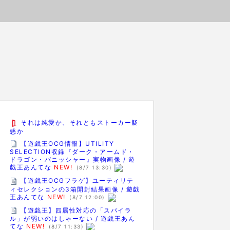
それは純愛か、それともストーカー疑
惑か
【遊戯王OCG情報】UTILITY
SELECTION収録『ダーク・アームド・
ドラゴン・バニッシャー』実物画像 / 遊
戯王あんてな
NEW!
(8/7 13:30)
【遊戯王OCGフラゲ】ユーティリテ
ィセレクションの3箱開封結果画像 / 遊戯
王あんてな
NEW!
(8/7 12:00)
【遊戯王】四属性対応の「スパイラ
ル」が弱いのはしゃーない / 遊戯王あん
てな
NEW!
(8/7 11:33)