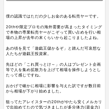
僕の認識ではただの少しお金のある転売ヤーです。
20thや限定プロモの海外需要が高まったタイミング
で本物の専業転売ヤーがこぞって買い占めを行い相
場の上昇が去年の末くらいから起こりましたよね。
あの頃を見て「遊戯王儲かるぞ」と踏んだ可哀想な
人たちが遊戯王投資家。
先ほどの「これ買っとけ～」の人はプレゼント企画
等で人を集め拡散力を上げて相場を操作しようとし
たって感じですね。
おかげで確かに相場に影響を与えた訳ですが数日前
から相場が下がり始めました。
狙ってたアレイスターの20thがやたら安くメルカリ
で出始めてたので気づきましたが多分体力(資金力)