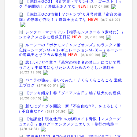
【遊戯王OCG】 RB 方界・マリンセス・ゴーストリッ
ク 予約開始！ / 遊戯王あんてな
NEW!
(8/7 04:09)
【遊戯王OCG情報】Vジャンプ10月号付属『宿命の決
闘』の効果が判明！ / 遊戯王あんてな
NEW!
(8/7 03:07)
シンクロ・マテリアル【相手モンスターをＳ素材に】 /
ジェネクスと歩む遊戯王日記
NEW!
(8/7 03:00)
ルーシーの「ポケモンチャンピオンズ」のランクマ備
忘録～シーズンM-4(レギュレーションM-B)～ / ルーシー
の遊戯王とサブカル集会所
NEW!
(8/6 09:00)
悲しいけど卒業？『墓穴の指名者の禁止』について思
うこと / 中級者になりたい人のためのやさしい遊戯王
(6/22 13:30)
バニラの強み、書いてみた！ / くらくらころころ 遊戯
王ブログ
(2/16 00:01)
【デッキ紹介】㊾「ダイアン吉日」編 / 駄犬のお遊戯
(6/20 03:15)
新たにブログを開設 新「不自由なYP」をよろしく！
/ 不自由なYP
(3/21 07:50)
【無課金】現在使用中の烙印メイド青眼【マスターデ
ュエル】 / 仮ログーエンタメデュエリスト修行の軌跡ー
(4/8 14:31)
[遊戯王]2022..6/20-6/26 141件［環境グラフ］ / 不