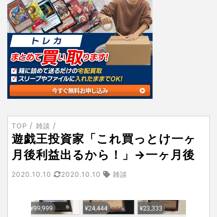
TOP
雑談
遊戯王投資家「これ買っとけ一ヶ
月後利益出るから！」→一ヶ月後
2020.10.10
2020.10.10
雑談